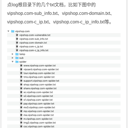
点log根目录下的几个txt文档，比如下图中的
vipshop.com-sub_info.txt、vipshop.com-domain.txt、
vipshop.com-c_ip.txt、vipshop.com-c_ip_info.txt等。