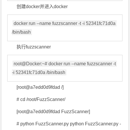
创建docker并进入docker
docker run --name fuzzscanner -t -i 52341fc71d0a 
执行fuzzscanner
root@Docker:~# docker run --name fuzzscanner -t 
[root@a7edd0d9fdad /]
# cd /root/FuzzScanner/
[root@a7edd0d9fdad FuzzScanner]
# python FuzzScanner.py python FuzzScanner.py -