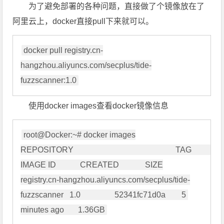
为了避免部署的各种问题，直接做了个镜像放在了
阿里云上，docker直接pull下来就可以。
docker pull registry.cn-
hangzhou.aliyuncs.com/secplus/tide-
使用docker images查看docker镜像信息
root@Docker:~# docker images

REPOSITORY                                                   TAG                 
IMAGE ID            CREATED             SIZE

registry.cn-hangzhou.aliyuncs.com/secplus/tide-
fuzzscanner   1.0                 52341fc71d0a        5 