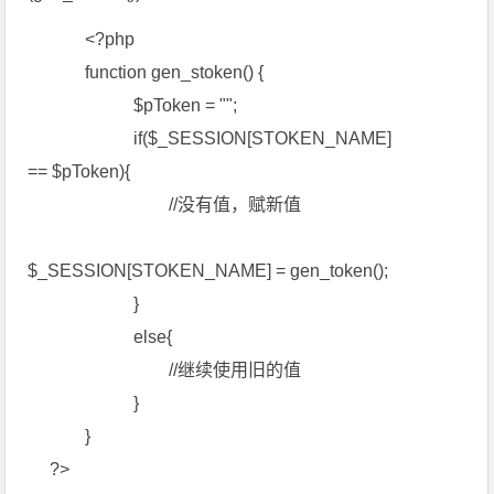
<?php
function gen_stoken() {
$pToken = "";
if($_SESSION[STOKEN_NAME]
== $pToken){
//没有值，赋新值
$_SESSION[STOKEN_NAME] = gen_token();
}
else{
//继续使用旧的值
}
}
?>