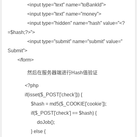
<input type=”text” name=”toBankId”>
<input type=”text” name=”money”>
<input type=”hidden” name=”hash” value=”<?
=$hash;?>”>
<input type=”submit” name=”submit” value=”
Submit”>
</form>
然后在服务器端进行Hash值验证
<?php
if(isset($_POST['check'])) {
$hash = md5($_COOKIE['cookie']);
if($_POST['check'] == $hash) {
doJob();
} else {