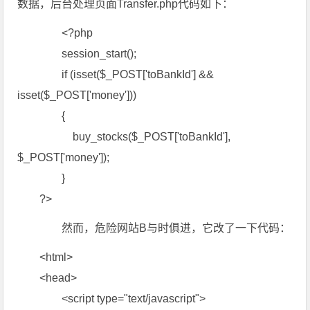
数据，后台处理页面Transfer.php代码如下：
<?php
session_start();
if (isset($_POST['toBankId'] &&
isset($_POST['money']))
{
buy_stocks($_POST['toBankId'],
$_POST['money']);
}
?>
然而，危险网站B与时俱进，它改了一下代码：
<html>
<head>
<script type="text/javascript">