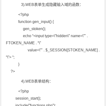
3).WEB表单生成隐藏输入域的函数：
<?php
function gen_input() {
gen_stoken();
echo “<input type=\”hidden\” name=\”" .
FTOKEN_NAME . “\”
value=\”" . $_SESSION[STOKEN_NAME] .
“\”> “;
}
?>
4).WEB表单结构：
<?php
session_start();
include(”functions.php”);